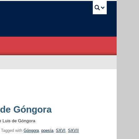
UBC Sea
 de Góngora
e Luis de Góngora
 Tagged with
Góngora
,
poesía
,
SXVI
,
SXVII