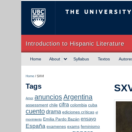
The University of Briti
Introduction to Hispanic Literature
Home
About
Syllabus
Textos
Autore
Home
/
SXVI
Tags
SXV
anuncios
Argentina
Amor
cifra
assessment
chile
colombia
cuba
cuento
drama
ediciones críticas
el
ensayo
Emilia Pardo Bazán
movimiento
España
examenes
exams
feminismo