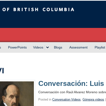
sh Columbia
s
PowerPoints
Videos
Blogs
Assessment
Playlist
I
Conversación: Luis
Conversación con Raúl Alvarez Moreno sobr
Posted in
Conversation Videos
,
Góngora videos
|