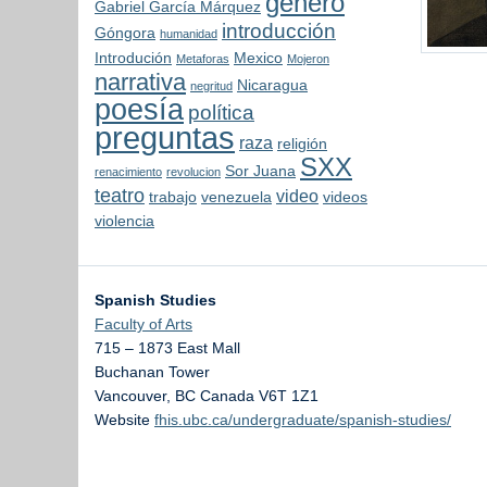
genero
Gabriel García Márquez
introducción
Góngora
humanidad
Introdución
Mexico
Metaforas
Mojeron
narrativa
Nicaragua
negritud
poesía
política
preguntas
raza
religión
SXX
Sor Juana
renacimiento
revolucion
teatro
video
trabajo
venezuela
videos
violencia
Spanish Studies
Faculty of Arts
715 – 1873 East Mall
Buchanan Tower
Vancouver
,
BC
Canada
V6T 1Z1
Website
fhis.ubc.ca/undergraduate/spanish-studies/