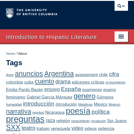
Introduction to Hispanic Literature
Home
Home
/
Videos
Tags
About
anuncios
Argentina
cifra
assessment
chile
Syllabus
Amor
cuento
drama
colombia
cuba
ediciones críticas
el movimiento
Textos
España
ensayo
Emilia Pardo Bazán
examenes
exams
genero
feminismo
Gabriel García Márquez
Góngora
Autores
introducción
Introdución
Mexico
humanidad
Metaforas
Mojeron
poesía
narrativa
política
PowerPoints
Nicaragua
negritud
preguntas
raza
religión
Sor Juana
renacimiento
revolucion
Videos
SXX
teatro
video
trabajo
venezuela
videos
violencia