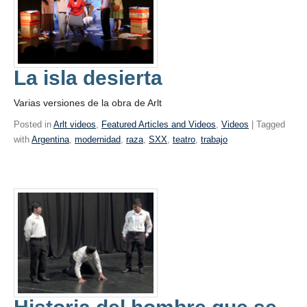
La isla desierta
Varias versiones de la obra de Arlt
Posted in
Arlt videos
,
Featured Articles and Videos
,
Videos
| Tagged
with
Argentina
,
modernidad
,
raza
,
SXX
,
teatro
,
trabajo