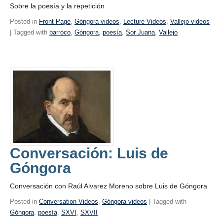
Sobre la poesía y la repetición
Posted in
Front Page
,
Góngora videos
,
Lecture Videos
,
Vallejo videos
| Tagged with
barroco
,
Góngora
,
poesía
,
Sor Juana
,
Vallejo
Conversación: Luis de
Góngora
Conversación con Raúl Alvarez Moreno sobre Luis de Góngora
Posted in
Conversation Videos
,
Góngora videos
| Tagged with
Góngora
,
poesía
,
SXVI
,
SXVII