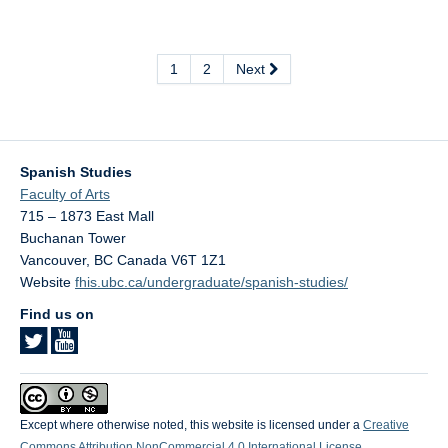
1
2
Next
Spanish Studies
Faculty of Arts
715 – 1873 East Mall
Buchanan Tower
Vancouver
,
BC
Canada
V6T 1Z1
Website
fhis.ubc.ca/undergraduate/spanish-studies/
Find us on
Except where otherwise noted, this website is licensed under a
Creative
Commons Attribution NonCommercial 4.0 International License
.