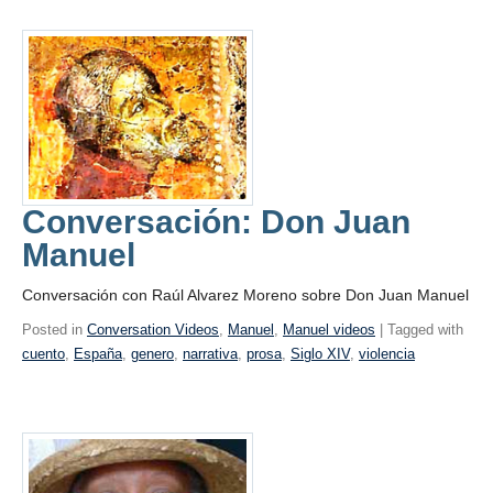
Conversación: Don Juan
Manuel
Conversación con Raúl Alvarez Moreno sobre Don Juan Manuel
Posted in
Conversation Videos
,
Manuel
,
Manuel videos
| Tagged with
cuento
,
España
,
genero
,
narrativa
,
prosa
,
Siglo XIV
,
violencia