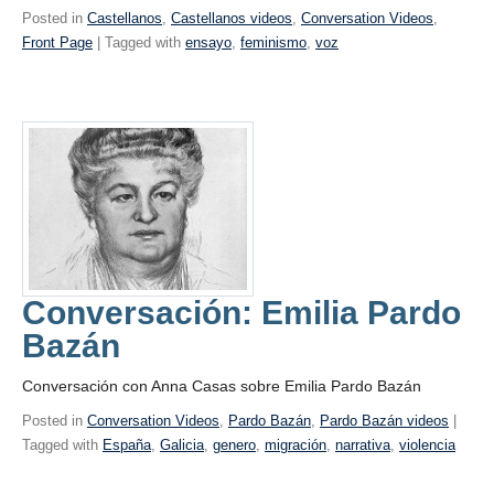
Posted in
Castellanos
,
Castellanos videos
,
Conversation Videos
,
Front Page
| Tagged with
ensayo
,
feminismo
,
voz
Conversación: Emilia Pardo
Bazán
Conversación con Anna Casas sobre Emilia Pardo Bazán
Posted in
Conversation Videos
,
Pardo Bazán
,
Pardo Bazán videos
|
Tagged with
España
,
Galicia
,
genero
,
migración
,
narrativa
,
violencia