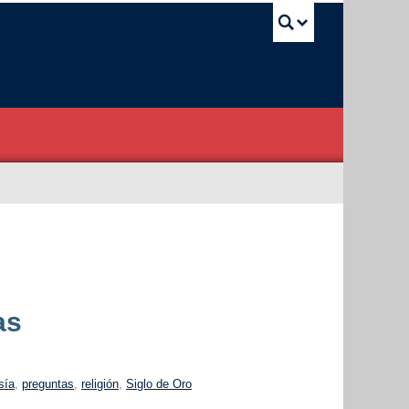
UBC Sea
as
sía
,
preguntas
,
religión
,
Siglo de Oro