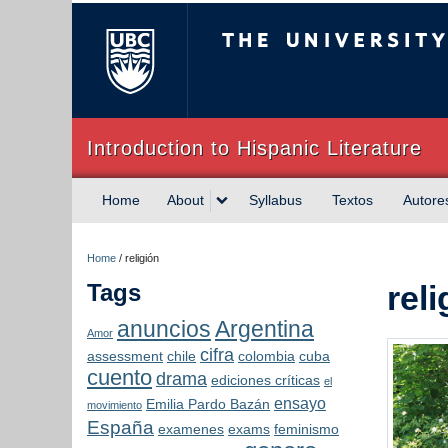
The University of Briti
Introduction to Hispanic Literature
Home
About
Syllabus
Textos
Autore
Home
/
religión
Tags
reli
anuncios
Argentina
Amor
cifra
assessment
chile
colombia
cuba
cuento
drama
ediciones críticas
el
ensayo
Emilia Pardo Bazán
movimiento
España
examenes
exams
feminismo