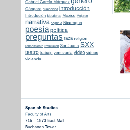
genero
Gabriel García Márquez
introducción
Góngora
humanidad
Introdución
Mexico
Metaforas
Mojeron
narrativa
Nicaragua
negritud
poesía
política
preguntas
raza
religión
SXX
Sor Juana
renacimiento
revolucion
teatro
video
trabajo
venezuela
videos
violencia
Spanish Studies
Faculty of Arts
715 – 1873 East Mall
Buchanan Tower