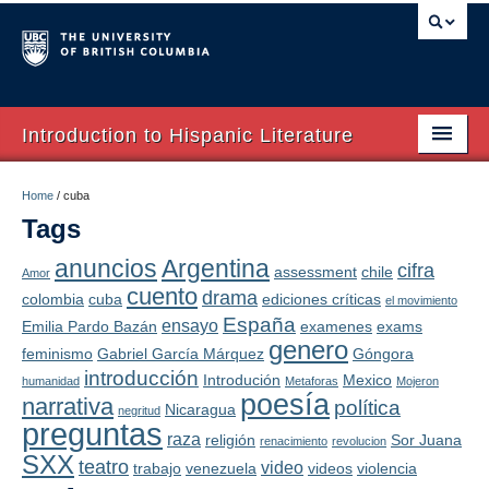
Introduction to Hispanic Literature
Home
Home
/
cuba
Tags
About
anuncios
Argentina
cifra
assessment
chile
Syllabus
Amor
cuento
drama
colombia
cuba
ediciones críticas
el movimiento
Textos
España
ensayo
Emilia Pardo Bazán
examenes
exams
genero
feminismo
Gabriel García Márquez
Góngora
Autores
introducción
Introdución
Mexico
humanidad
Metaforas
Mojeron
poesía
narrativa
política
PowerPoints
Nicaragua
negritud
preguntas
raza
religión
Sor Juana
renacimiento
revolucion
Videos
SXX
teatro
video
trabajo
venezuela
videos
violencia