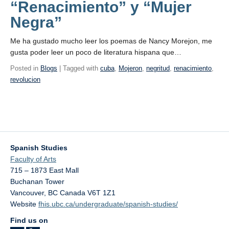
“Renacimiento” y “Mujer
Negra”
Me ha gustado mucho leer los poemas de Nancy Morejon, me
gusta poder leer un poco de literatura hispana que…
Posted in
Blogs
| Tagged with
cuba
,
Mojeron
,
negritud
,
renacimiento
,
revolucion
Spanish Studies
Faculty of Arts
715 – 1873 East Mall
Buchanan Tower
Vancouver
,
BC
Canada
V6T 1Z1
Website
fhis.ubc.ca/undergraduate/spanish-studies/
Find us on