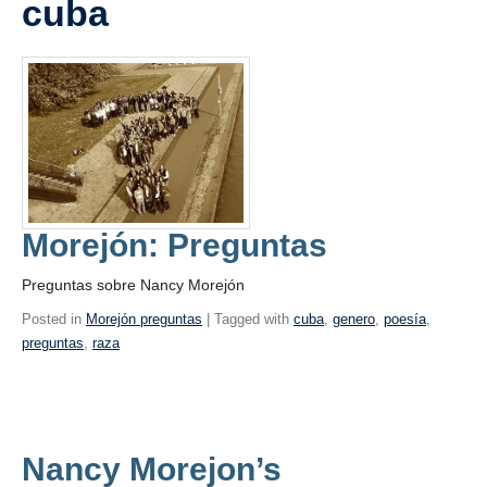
cuba
Blogs
Assessment
Playlist
Morejón: Preguntas
Preguntas sobre Nancy Morejón
Posted in
Morejón preguntas
| Tagged with
cuba
,
genero
,
poesía
,
preguntas
,
raza
Nancy Morejon’s