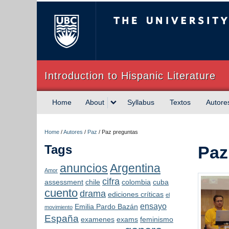
The University of Briti
Introduction to Hispanic Literature
Home
About
Syllabus
Textos
Autore
Home
/
Autores
/
Paz
/
Paz preguntas
Tags
Paz
anuncios
Argentina
Amor
cifra
assessment
chile
colombia
cuba
cuento
drama
ediciones críticas
el
ensayo
Emilia Pardo Bazán
movimiento
España
examenes
exams
feminismo