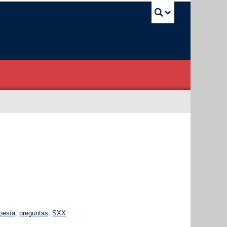
UBC Sea
oesía
,
preguntas
,
SXX