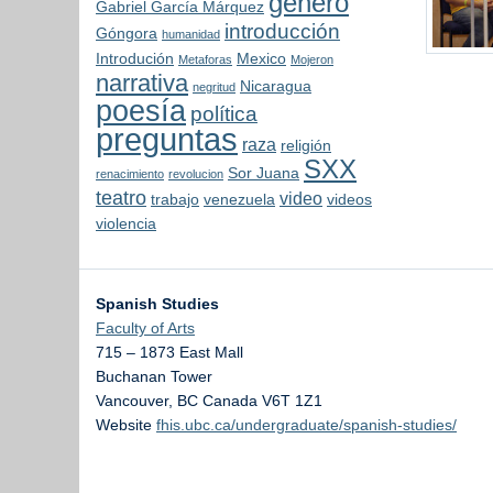
genero
Gabriel García Márquez
introducción
Góngora
humanidad
Introdución
Mexico
Metaforas
Mojeron
narrativa
Nicaragua
negritud
poesía
política
preguntas
raza
religión
SXX
Sor Juana
renacimiento
revolucion
teatro
video
trabajo
venezuela
videos
violencia
Spanish Studies
Faculty of Arts
715 – 1873 East Mall
Buchanan Tower
Vancouver
,
BC
Canada
V6T 1Z1
Website
fhis.ubc.ca/undergraduate/spanish-studies/