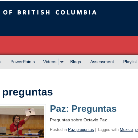
sh Columbia
s
PowerPoints
Videos
Blogs
Assessment
Playlist
 preguntas
Paz: Preguntas
Preguntas sobre Octavio Paz
Posted in
Paz preguntas
| Tagged with
Mexico
,
p